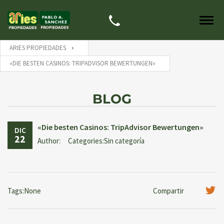
ARIES PROPIEDADES
«DIE BESTEN CASINOS: TRIPADVISOR BEWERTUNGEN»
BLOG
«Die besten Casinos: TripAdvisor Bewertungen»
DIC
22
Author:
Categories:Sin categoría
Tags:None
Compartir