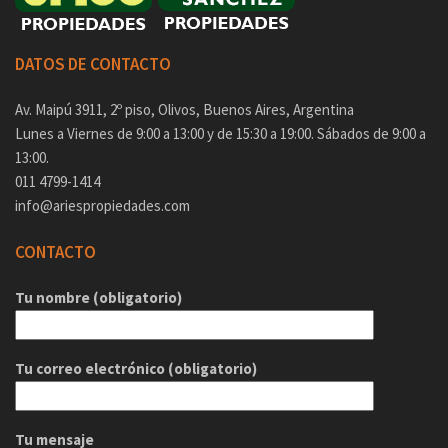
DATOS DE CONTACTO
Av. Maipú 3911, 2º piso, Olivos, Buenos Aires, Argentina
Lunes a Viernes de 9:00 a 13:00 y de 15:30 a 19:00. Sábados de 9:00 a
13:00.
011 4799-1414
info@ariespropiedades.com
CONTACTO
Tu nombre (obligatorio)
Tu correo electrónico (obligatorio)
Tu mensaje