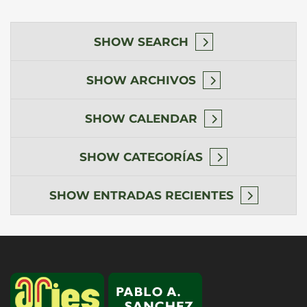
SHOW
SEARCH
SHOW
ARCHIVOS
SHOW
CALENDAR
SHOW
CATEGORÍAS
SHOW
ENTRADAS RECIENTES