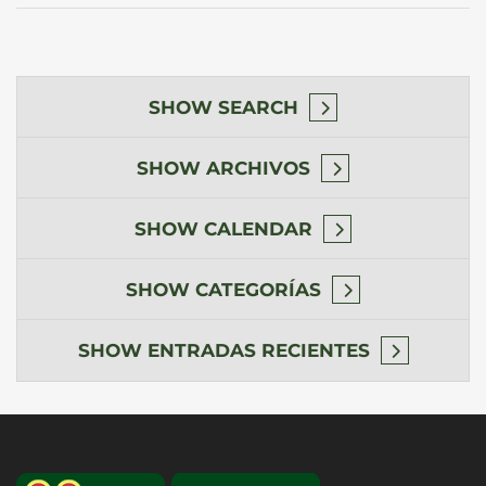
SHOW
SEARCH
SHOW
ARCHIVOS
SHOW
CALENDAR
SHOW
CATEGORÍAS
SHOW
ENTRADAS RECIENTES