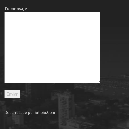
Tu mensaje
Desarrollado por
SitioSi.Com