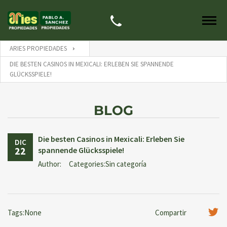
ARIES PROPIEDADES
DIE BESTEN CASINOS IN MEXICALI: ERLEBEN SIE SPANNENDE
GLÜCKSSPIELE!
BLOG
Die besten Casinos in Mexicali: Erleben Sie
DIC
22
spannende Glücksspiele!
Author:
Categories:Sin categoría
Tags:None
Compartir