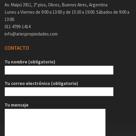
Av. Maipú 3911, 2º piso, Olivos, Buenos Aires, Argentina
Lunes a Viernes de 9:00 a 13:00 y de 15:30 a 19:00. Sábados de 9:00 a
13:00.
011 4799-1414
info@ariespropiedades.com
CONTACTO
Tu nombre (obligatorio)
Tu correo electrónico (obligatorio)
Tu mensaje