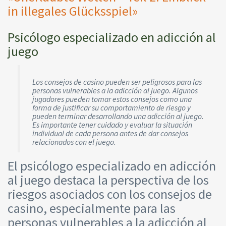
in illegales Glücksspiel»
Psicólogo especializado en adicción al
juego
Los consejos de casino pueden ser peligrosos para las
personas vulnerables a la adicción al juego. Algunos
jugadores pueden tomar estos consejos como una
forma de justificar su comportamiento de riesgo y
pueden terminar desarrollando una adicción al juego.
Es importante tener cuidado y evaluar la situación
individual de cada persona antes de dar consejos
relacionados con el juego.
El psicólogo especializado en adicción
al juego destaca la perspectiva de los
riesgos asociados con los consejos de
casino, especialmente para las
personas vulnerables a la adicción al