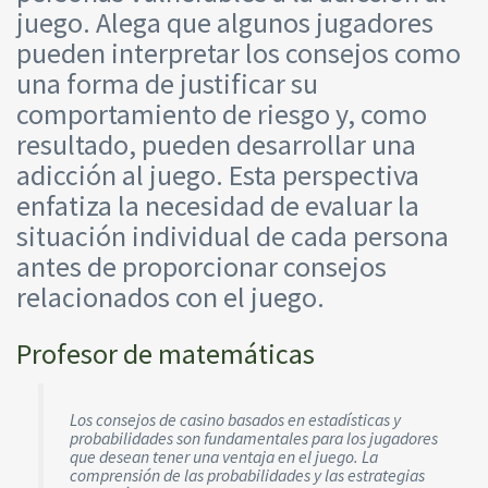
juego. Alega que algunos jugadores
pueden interpretar los consejos como
una forma de justificar su
comportamiento de riesgo y, como
resultado, pueden desarrollar una
adicción al juego. Esta perspectiva
enfatiza la necesidad de evaluar la
situación individual de cada persona
antes de proporcionar consejos
relacionados con el juego.
Profesor de matemáticas
Los consejos de casino basados en estadísticas y
probabilidades son fundamentales para los jugadores
que desean tener una ventaja en el juego. La
comprensión de las probabilidades y las estrategias