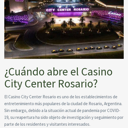
¿Cuándo abre el Casino
City Center Rosario?
El Casino City Center Rosario es uno de los establecimientos de
entretenimiento más populares de la ciudad de Rosario, Argentina.
Sin embargo, debido a la situación actual de pandemia por COVID-
19, su reapertura ha sido objeto de investigación y seguimiento por
parte de los residentes y visitantes interesados.