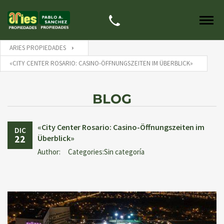
ARIES PROPIEDADES
«CITY CENTER ROSARIO: CASINO-ÖFFNUNGSZEITEN IM ÜBERBLICK»
BLOG
«City Center Rosario: Casino-Öffnungszeiten im
DIC
22
Überblick»
Author:
Categories:Sin categoría