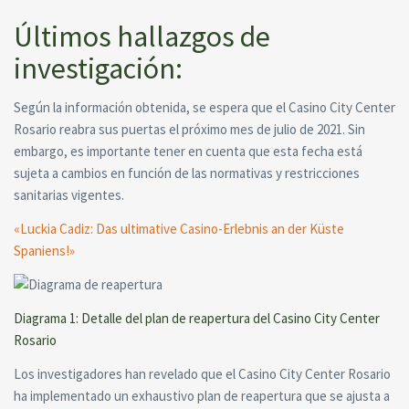
Últimos hallazgos de
investigación:
Según la información obtenida, se espera que el Casino City Center
Rosario reabra sus puertas el próximo mes de julio de 2021. Sin
embargo, es importante tener en cuenta que esta fecha está
sujeta a cambios en función de las normativas y restricciones
sanitarias vigentes.
«Luckia Cadiz: Das ultimative Casino-Erlebnis an der Küste
Spaniens!»
Diagrama 1: Detalle del plan de reapertura del Casino City Center
Rosario
Los investigadores han revelado que el Casino City Center Rosario
ha implementado un exhaustivo plan de reapertura que se ajusta a