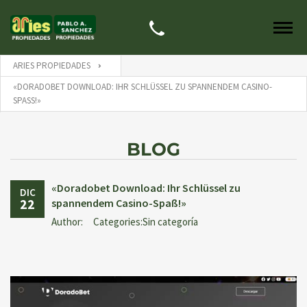
ARIES PROPIEDADES
«DORADOBET DOWNLOAD: IHR SCHLÜSSEL ZU SPANNENDEM CASINO-
SPASS!»
BLOG
«Doradobet Download: Ihr Schlüssel zu
DIC
22
spannendem Casino-Spaß!»
Author:
Categories:Sin categoría