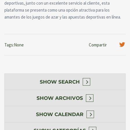
deportivas, junto con un excelente servicio al cliente, esta
plataforma se presenta como una opción atractiva para los
amantes de los juegos de azar y las apuestas deportivas en línea.
Tags:None
Compartir
SHOW
SEARCH
SHOW
ARCHIVOS
SHOW
CALENDAR