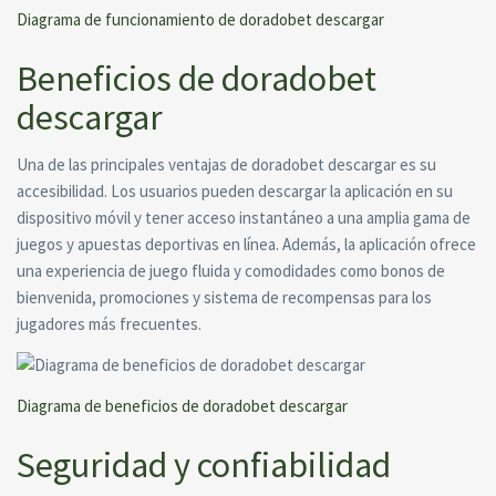
Diagrama de funcionamiento de doradobet descargar
Beneficios de doradobet
descargar
Una de las principales ventajas de doradobet descargar es su
accesibilidad. Los usuarios pueden descargar la aplicación en su
dispositivo móvil y tener acceso instantáneo a una amplia gama de
juegos y apuestas deportivas en línea. Además, la aplicación ofrece
una experiencia de juego fluida y comodidades como bonos de
bienvenida, promociones y sistema de recompensas para los
jugadores más frecuentes.
Diagrama de beneficios de doradobet descargar
Seguridad y confiabilidad