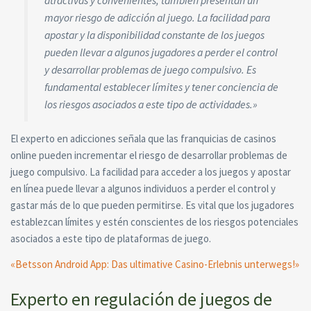
atractivas y convenientes, también presentan un
mayor riesgo de adicción al juego. La facilidad para
apostar y la disponibilidad constante de los juegos
pueden llevar a algunos jugadores a perder el control
y desarrollar problemas de juego compulsivo. Es
fundamental establecer límites y tener conciencia de
los riesgos asociados a este tipo de actividades.»
El experto en adicciones señala que las franquicias de casinos
online pueden incrementar el riesgo de desarrollar problemas de
juego compulsivo. La facilidad para acceder a los juegos y apostar
en línea puede llevar a algunos individuos a perder el control y
gastar más de lo que pueden permitirse. Es vital que los jugadores
establezcan límites y estén conscientes de los riesgos potenciales
asociados a este tipo de plataformas de juego.
«Betsson Android App: Das ultimative Casino-Erlebnis unterwegs!»
Experto en regulación de juegos de