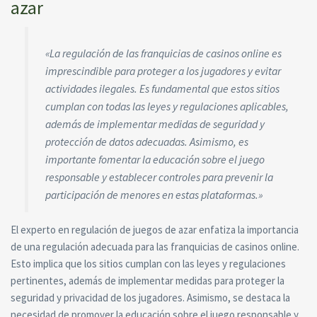
azar
«La regulación de las franquicias de casinos online es
imprescindible para proteger a los jugadores y evitar
actividades ilegales. Es fundamental que estos sitios
cumplan con todas las leyes y regulaciones aplicables,
además de implementar medidas de seguridad y
protección de datos adecuadas. Asimismo, es
importante fomentar la educación sobre el juego
responsable y establecer controles para prevenir la
participación de menores en estas plataformas.»
El experto en regulación de juegos de azar enfatiza la importancia
de una regulación adecuada para las franquicias de casinos online.
Esto implica que los sitios cumplan con las leyes y regulaciones
pertinentes, además de implementar medidas para proteger la
seguridad y privacidad de los jugadores. Asimismo, se destaca la
necesidad de promover la educación sobre el juego responsable y