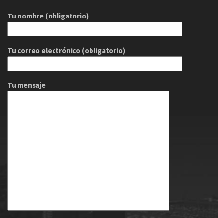
Tu nombre (obligatorio)
Tu correo electrónico (obligatorio)
Tu mensaje