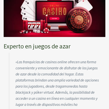
Experto en juegos de azar
«Las franquicias de casinos online ofrecen una forma
conveniente y emocionante de disfrutar de los juegos
de azar desde la comodidad del hogar. Estas
plataformas brindan una amplia variedad de opciones
para los jugadores, desde tragamonedas hasta
blackjack y póker virtual. Además, la posibilidad de
acceder a un casino en línea en cualquier momento y
lugar a través de dispositivos móviles ha