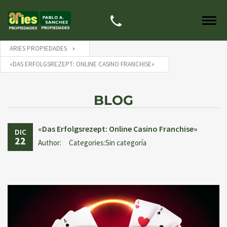
ARIES PROPIEDADES
«DAS ERFOLGSREZEPT: ONLINE CASINO FRANCHISE»
BLOG
«Das Erfolgsrezept: Online Casino Franchise»
DIC
22
Author:
Categories:Sin categoría