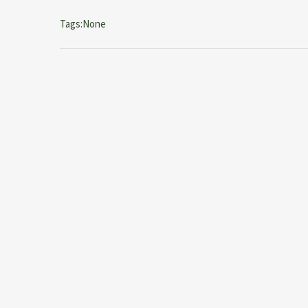
Tags:None