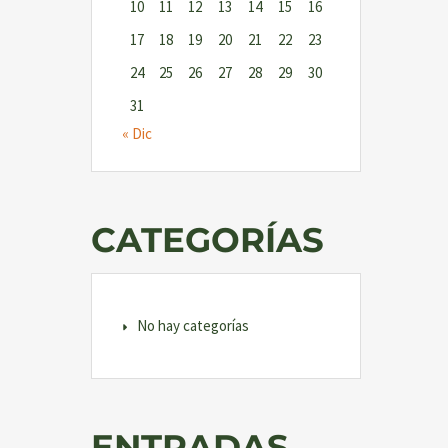
10
11
12
13
14
15
16
17
18
19
20
21
22
23
24
25
26
27
28
29
30
31
« Dic
CATEGORÍAS
No hay categorías
ENTRADAS