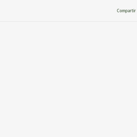
Compartir