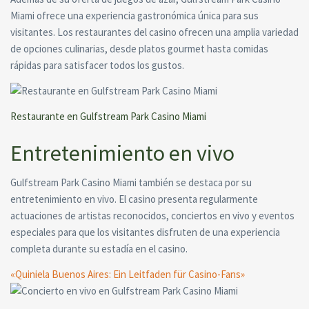
Miami ofrece una experiencia gastronómica única para sus
visitantes. Los restaurantes del casino ofrecen una amplia variedad
de opciones culinarias, desde platos gourmet hasta comidas
rápidas para satisfacer todos los gustos.
Restaurante en Gulfstream Park Casino Miami
Entretenimiento en vivo
Gulfstream Park Casino Miami también se destaca por su
entretenimiento en vivo. El casino presenta regularmente
actuaciones de artistas reconocidos, conciertos en vivo y eventos
especiales para que los visitantes disfruten de una experiencia
completa durante su estadía en el casino.
«Quiniela Buenos Aires: Ein Leitfaden für Casino-Fans»