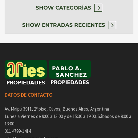
SHOW
CATEGORÍAS
SHOW
ENTRADAS RECIENTES
DATOS DE CONTACTO
Av. Maipú 3911, 2º piso, Olivos, Buenos Aires, Argentina
Lunes a Viernes de 9:00 a 13:00 y de 15:30 a 19:00. Sábados de 9:00 a
13:00.
011 4799-1414