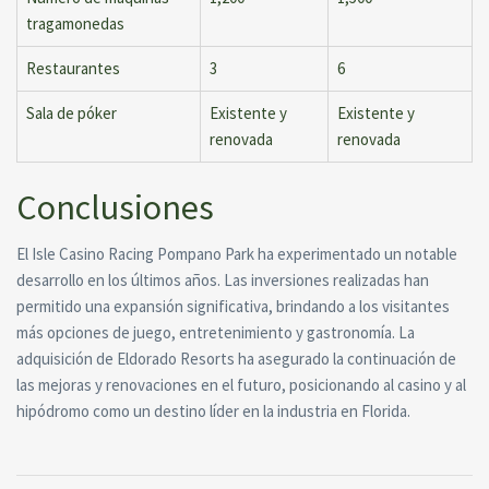
tragamonedas
Restaurantes
3
6
Sala de póker
Existente y
Existente y
renovada
renovada
Conclusiones
El Isle Casino Racing Pompano Park ha experimentado un notable
desarrollo en los últimos años. Las inversiones realizadas han
permitido una expansión significativa, brindando a los visitantes
más opciones de juego, entretenimiento y gastronomía. La
adquisición de Eldorado Resorts ha asegurado la continuación de
las mejoras y renovaciones en el futuro, posicionando al casino y al
hipódromo como un destino líder en la industria en Florida.