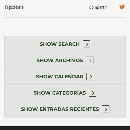
Tags:None
Compartir
SHOW
SEARCH
SHOW
ARCHIVOS
SHOW
CALENDAR
SHOW
CATEGORÍAS
SHOW
ENTRADAS RECIENTES