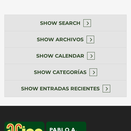
SHOW
SEARCH
SHOW
ARCHIVOS
SHOW
CALENDAR
SHOW
CATEGORÍAS
SHOW
ENTRADAS RECIENTES