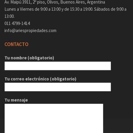
Av. Maipú 3911, 2º piso, Olivos, Buenos Aires, Argentina
Lunes a Viernes de 9:00 a 13:00 y de 15:30 a 19:00. Sábados de 9:00 a
13:00.
011 4799-1414
info@ariespropiedades.com
CONTACTO
Tu nombre (obligatorio)
Tu correo electrónico (obligatorio)
Tu mensaje