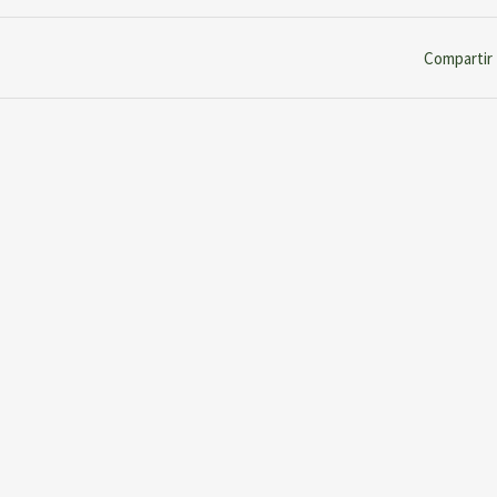
Compartir