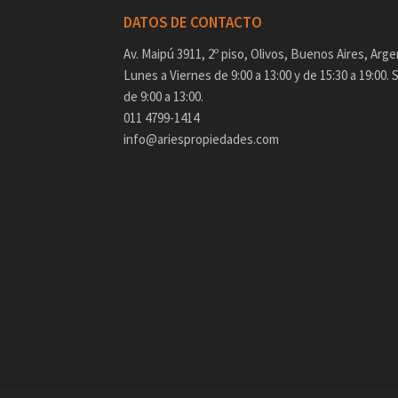
DATOS DE CONTACTO
Av. Maipú 3911, 2º piso, Olivos, Buenos Aires, Arge
Lunes a Viernes de 9:00 a 13:00 y de 15:30 a 19:00.
de 9:00 a 13:00.
011 4799-1414
info@ariespropiedades.com