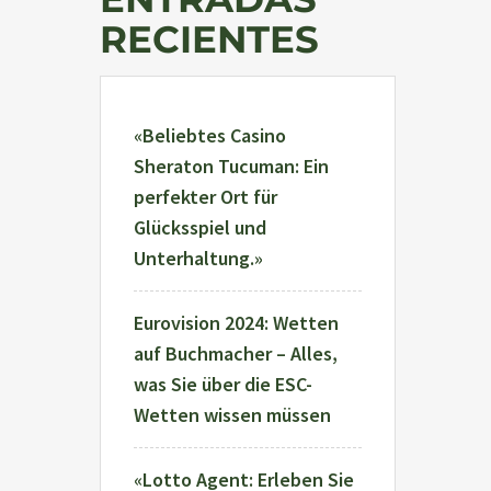
RECIENTES
«Beliebtes Casino
Sheraton Tucuman: Ein
perfekter Ort für
Glücksspiel und
Unterhaltung.»
Eurovision 2024: Wetten
auf Buchmacher – Alles,
was Sie über die ESC-
Wetten wissen müssen
«Lotto Agent: Erleben Sie