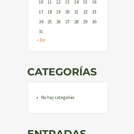
10
11
12
13
14
15
16
17
18
19
20
21
22
23
24
25
26
27
28
29
30
31
« Dic
CATEGORÍAS
No hay categorías
ENTRADAS