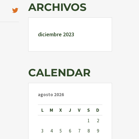
ARCHIVOS
diciembre 2023
CALENDAR
agosto 2026
L
M
X
J
V
S
D
1
2
3
4
5
6
7
8
9