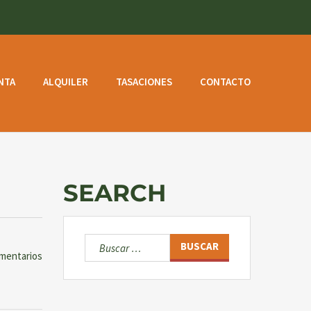
NTA
ALQUILER
TASACIONES
CONTACTO
SEARCH
Buscar:
mentarios