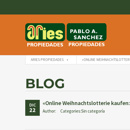
ARIES PROPIEDADES
«ONLINE WEIHNACHTSLOTTERIE
BLOG
«Online Weihnachtslotterie kaufen:
DIC
22
Author:
Categories:Sin categoría