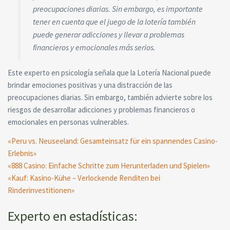
preocupaciones diarias. Sin embargo, es importante
tener en cuenta que el juego de la lotería también
puede generar adicciones y llevar a problemas
financieros y emocionales más serios.
Este experto en psicología señala que la Lotería Nacional puede
brindar emociones positivas y una distracción de las
preocupaciones diarias. Sin embargo, también advierte sobre los
riesgos de desarrollar adicciones y problemas financieros o
emocionales en personas vulnerables.
«Peru vs. Neuseeland: Gesamteinsatz für ein spannendes Casino-
Erlebnis»
«888 Casino: Einfache Schritte zum Herunterladen und Spielen»
«Kauf: Kasino-Kühe – Verlockende Renditen bei
Rinderinvestitionen»
Experto en estadísticas: