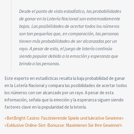
Desde el punto de vista estadístico, las probabilidades
de ganar en la Lotería Nacional son extremadamente
bajas. Las posibilidades de acertar todos los números
son tan pequeñas que, en comparación, las personas
tienen más probabilidades de ser alcanzadas por un
rayo. A pesar de esto, el juego de lotería continúa
siendo popular debido a la emoción y esperanza que
brinda a las personas.
Este experto en estadísticas resalta la baja probabilidad de ganar
en la Lotería Nacional y compara las posibilidades de acertar todos
los números con ser alcanzado por un rayo. A pesar de esta
información, señala que la emoción y la esperanza siguen siendo
factores clave en la popularidad de la lotería.
«BetBright Casino: Faszinierende Spiele und lukrative Gewinne»
«Exklusive Online-Slot-Bonusse: Maximieren Sie Ihre Gewinne!»