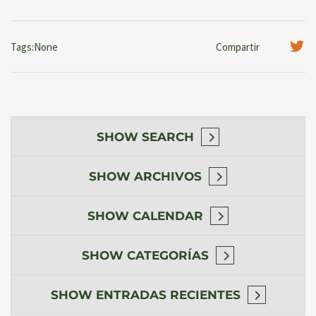
Tags:None
Compartir
SHOW
SEARCH
SHOW
ARCHIVOS
SHOW
CALENDAR
SHOW
CATEGORÍAS
SHOW
ENTRADAS RECIENTES