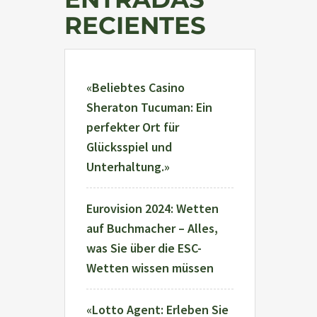
RECIENTES
«Beliebtes Casino
Sheraton Tucuman: Ein
perfekter Ort für
Glücksspiel und
Unterhaltung.»
Eurovision 2024: Wetten
auf Buchmacher – Alles,
was Sie über die ESC-
Wetten wissen müssen
«Lotto Agent: Erleben Sie