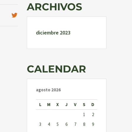
ARCHIVOS
diciembre 2023
CALENDAR
agosto 2026
L
M
X
J
V
S
D
1
2
3
4
5
6
7
8
9