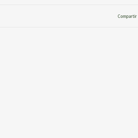
Compartir