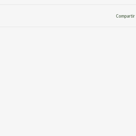
Compartir