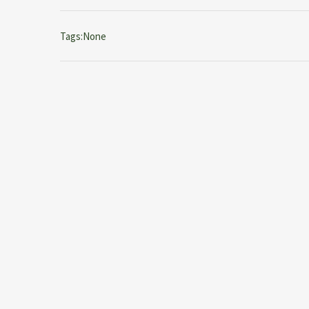
Tags:None