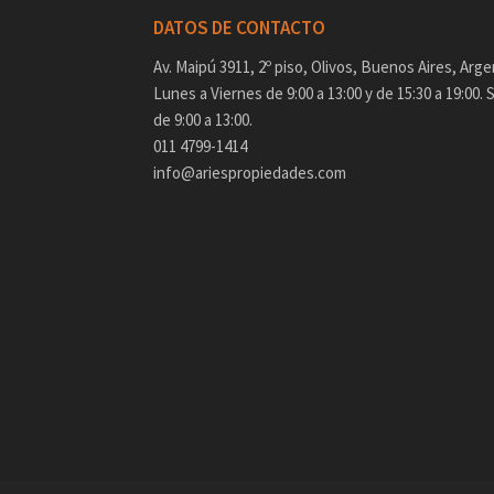
DATOS DE CONTACTO
Av. Maipú 3911, 2º piso, Olivos, Buenos Aires, Arge
Lunes a Viernes de 9:00 a 13:00 y de 15:30 a 19:00.
de 9:00 a 13:00.
011 4799-1414
info@ariespropiedades.com