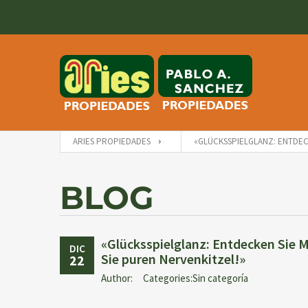
ARIES PROPIEDADES
«GLÜCKSSPIELGLANZ: ENTDEC
BLOG
«Glücksspielglanz: Entdecken Sie 
DIC
Sie puren Nervenkitzel!»
22
Author:
Categories:Sin categoría