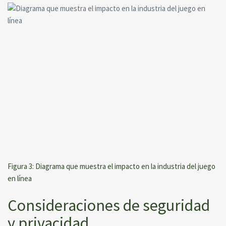
Figura 3: Diagrama que muestra el impacto en la industria del juego
en línea
Consideraciones de seguridad
y privacidad