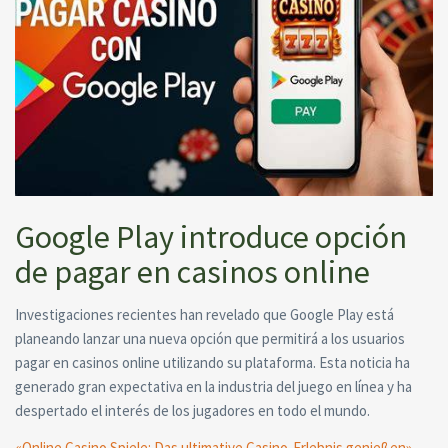
Google Play introduce opción
de pagar en casinos online
Investigaciones recientes han revelado que Google Play está
planeando lanzar una nueva opción que permitirá a los usuarios
pagar en casinos online utilizando su plataforma. Esta noticia ha
generado gran expectativa en la industria del juego en línea y ha
despertado el interés de los jugadores en todo el mundo.
«Online Casino Spiele: Das ultimative Casino-Erlebnis genießen»