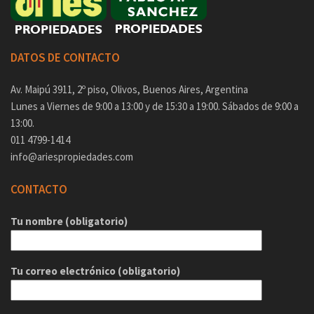
DATOS DE CONTACTO
Av. Maipú 3911, 2º piso, Olivos, Buenos Aires, Argentina
Lunes a Viernes de 9:00 a 13:00 y de 15:30 a 19:00. Sábados de 9:00 a
13:00.
011 4799-1414
info@ariespropiedades.com
CONTACTO
Tu nombre (obligatorio)
Tu correo electrónico (obligatorio)