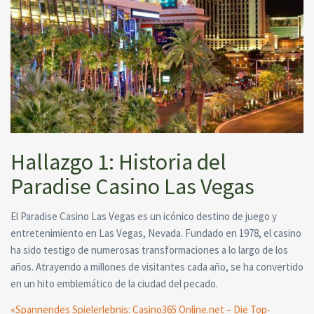
Hallazgo 1: Historia del
Paradise Casino Las Vegas
El Paradise Casino Las Vegas es un icónico destino de juego y
entretenimiento en Las Vegas, Nevada. Fundado en 1978, el casino
ha sido testigo de numerosas transformaciones a lo largo de los
años. Atrayendo a millones de visitantes cada año, se ha convertido
en un hito emblemático de la ciudad del pecado.
«Spannendes Spielerlebnis: Casino365 Online.net – Die Top-