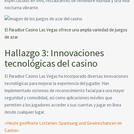
espectáculos en vivo, restaurantes de renombre mundial y una vida
nocturna vibrante.
El Paradise Casino Las Vegas ofrece una amplia variedad de juegos
de azar.
Hallazgo 3: Innovaciones
tecnológicas del casino
El Paradise Casino Las Vegas ha incorporado diversas innovaciones
tecnológicas para mejorar la experiencia del jugador. Han
implementado sistemas de reconocimiento facial para una mayor
seguridad y comodidad, así como aplicaciones móviles que
permiten a los jugadores acceder a sus cuentas y jugar en línea
desde cualquier lugar.
«Heute geöffnete Lotterien: Spannung und Gewinnchancen im
Casino»