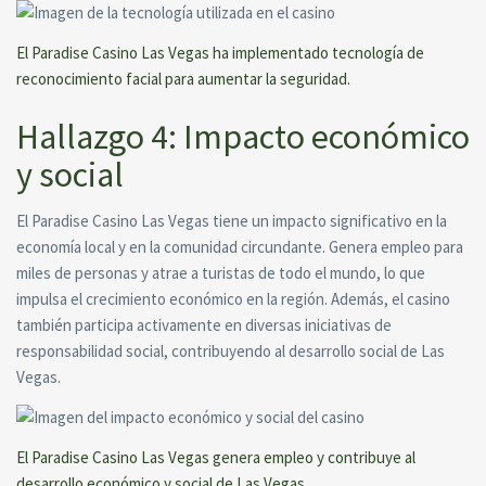
El Paradise Casino Las Vegas ha implementado tecnología de
reconocimiento facial para aumentar la seguridad.
Hallazgo 4: Impacto económico
y social
El Paradise Casino Las Vegas tiene un impacto significativo en la
economía local y en la comunidad circundante. Genera empleo para
miles de personas y atrae a turistas de todo el mundo, lo que
impulsa el crecimiento económico en la región. Además, el casino
también participa activamente en diversas iniciativas de
responsabilidad social, contribuyendo al desarrollo social de Las
Vegas.
El Paradise Casino Las Vegas genera empleo y contribuye al
desarrollo económico y social de Las Vegas.