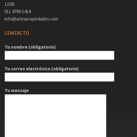
13:00.
011 4799-1414
info@ariespropiedades.com
CONTACTO
Tu nombre (obligatorio)
Tu correo electrónico (obligatorio)
Tu mensaje