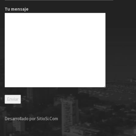
Tu mensaje
Desarrollado por
SitioSi.Com