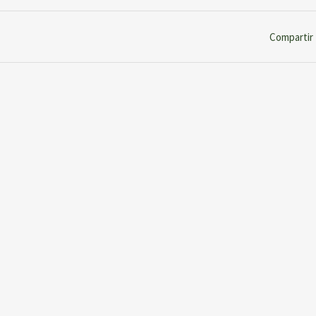
Compartir