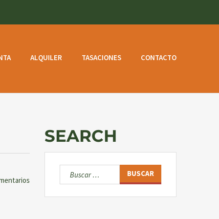
NTA
ALQUILER
TASACIONES
CONTACTO
SEARCH
Buscar:
mentarios