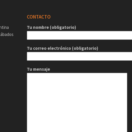
CONTACTO
ntina
Tu nombre (obligatorio)
 Sábados
Tu correo electrónico (obligatorio)
Tu mensaje