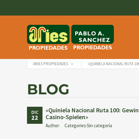
ARIES PROPIEDADES
«QUINIELA NACIONAL RUTA 10
BLOG
«Quiniela Nacional Ruta 100: Gewi
DIC
Casino-Spielen»
22
Author:
Categories:Sin categoría