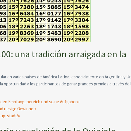
00: una tradición arraigada en la
ular en varios países de América Latina, especialmente en Argentina y U
 la oportunidad a los participantes de ganar grandes premios a través de 
 in den Empfangsbereich und seine Aufgaben»
d riesige Gewinne!»
auptstadt!»