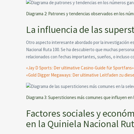
Diagrama 2: Patrones y tendencias observados en los núme
La influencia de las supers
Otro aspecto interesante abordado por la investigación es 
Nacional Ruta 100. Se ha descubierto que muchas person
relacionados con fechas importantes, sueños, o incluso co
«Jay D Sports: Der ultimative Casino-Guide für Sportfans»
«Gold Digger Megaways: Der ultimative Leitfaden zu diese
Diagrama 3: Supersticiones más comunes que influyen en la
Factores sociales y económ
en la Quiniela Nacional Ru