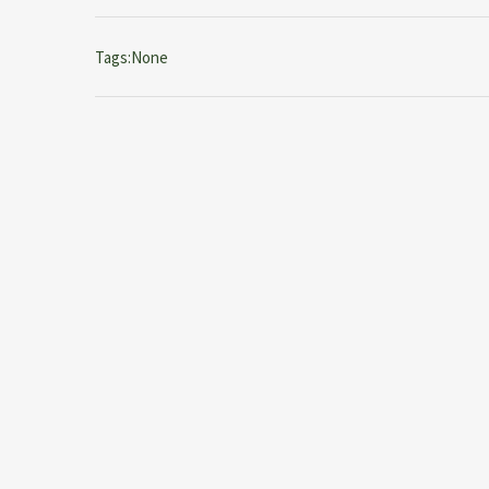
Tags:None