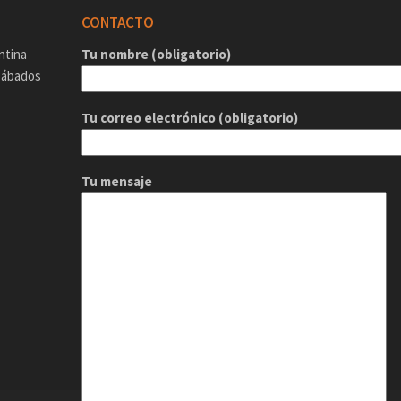
CONTACTO
ntina
Tu nombre (obligatorio)
 Sábados
Tu correo electrónico (obligatorio)
Tu mensaje