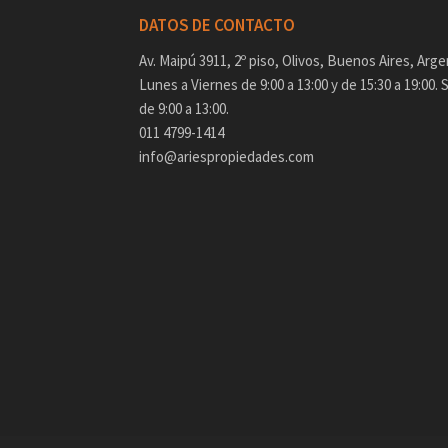
DATOS DE CONTACTO
Av. Maipú 3911, 2º piso, Olivos, Buenos Aires, Arge
Lunes a Viernes de 9:00 a 13:00 y de 15:30 a 19:00.
de 9:00 a 13:00.
011 4799-1414
info@ariespropiedades.com