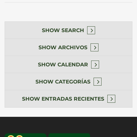
SHOW
SEARCH
SHOW
ARCHIVOS
SHOW
CALENDAR
SHOW
CATEGORÍAS
SHOW
ENTRADAS RECIENTES