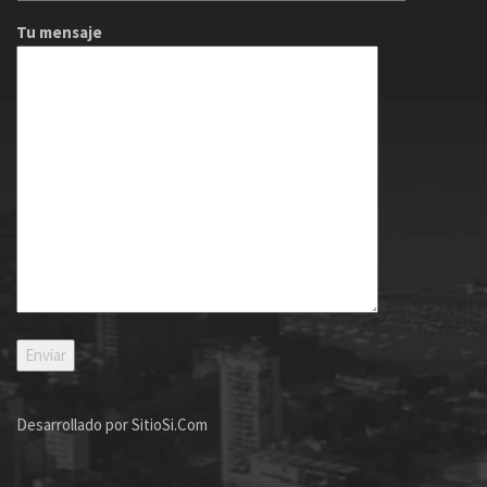
Tu mensaje
Desarrollado por
SitioSi.Com