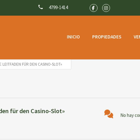
4799-1414
INICIO
PROPIEDADES
VE
E LEITFADEN FÜR DEN CASINO-SLOT»
den für den Casino-Slot»
No hay co