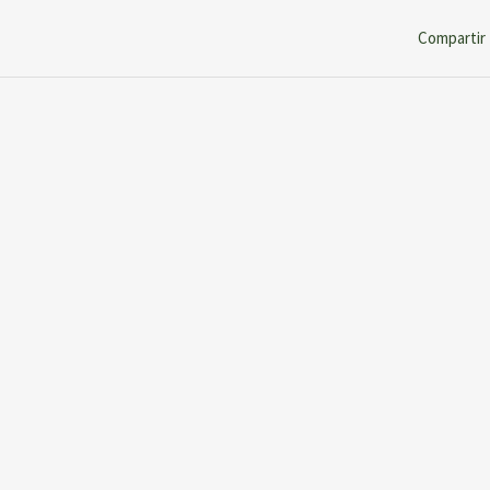
Compartir