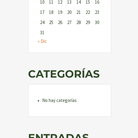
10
11
12
13
14
15
16
17
18
19
20
21
22
23
24
25
26
27
28
29
30
31
« Dic
CATEGORÍAS
No hay categorías
ENTRADAS