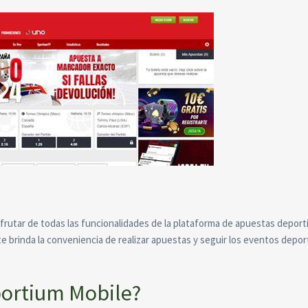
sfrutar de todas las funcionalidades de la plataforma de apuestas deport
e brinda la conveniencia de realizar apuestas y seguir los eventos depor
ortium Mobile?