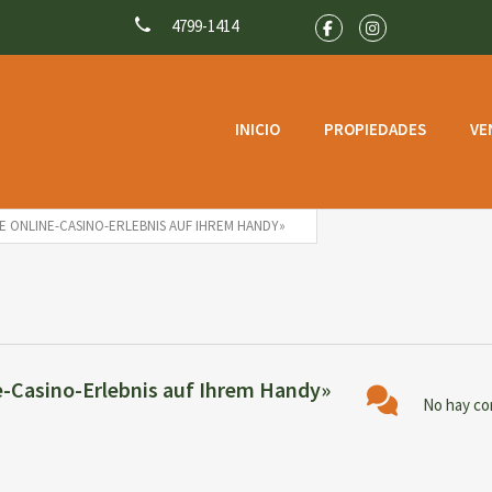
4799-1414
INICIO
PROPIEDADES
VE
E ONLINE-CASINO-ERLEBNIS AUF IHREM HANDY»
e-Casino-Erlebnis auf Ihrem Handy»
No hay co