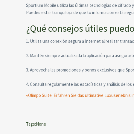
Sportium Mobile utiliza las últimas tecnologías de cifrado
Puedes estar tranquilo/a de que tu información está segura a
¿Qué consejos útiles puedo 
1. Utiliza una conexión segura a Internet al realizar tran
2. Mantén siempre actualizada la aplicación para asegurart
3. Aprovecha las promociones y bonos exclusivos que Sport
4. Consulta regularmente las estadísticas y análisis de lo
«Olimpo Suite: Erfahren Sie das ultimative Luxuserlebnis i
Tags:None