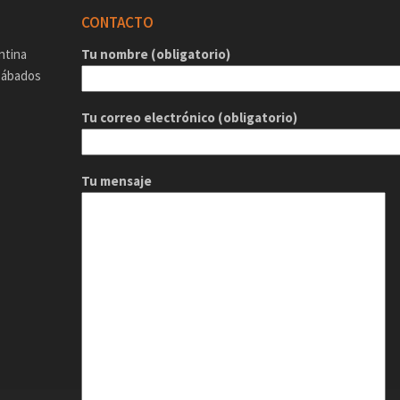
CONTACTO
ntina
Tu nombre (obligatorio)
 Sábados
Tu correo electrónico (obligatorio)
Tu mensaje