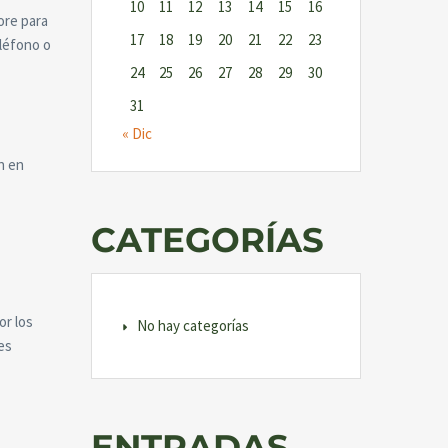
10
11
12
13
14
15
16
ore para
17
18
19
20
21
22
23
eléfono o
24
25
26
27
28
29
30
31
« Dic
n en
CATEGORÍAS
or los
No hay categorías
es
ENTRADAS