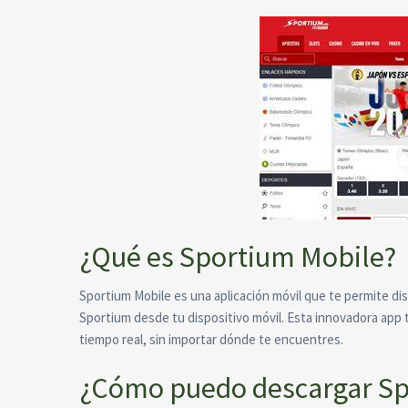
¿Qué es Sportium Mobile?
Sportium Mobile es una aplicación móvil que te permite di
Sportium desde tu dispositivo móvil. Esta innovadora app t
tiempo real, sin importar dónde te encuentres.
¿Cómo puedo descargar Sp