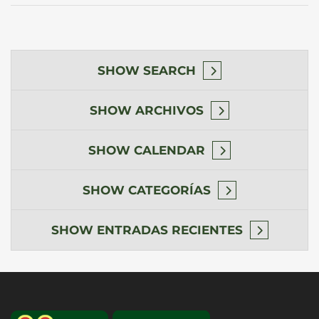
SHOW
SEARCH
SHOW
ARCHIVOS
SHOW
CALENDAR
SHOW
CATEGORÍAS
SHOW
ENTRADAS RECIENTES