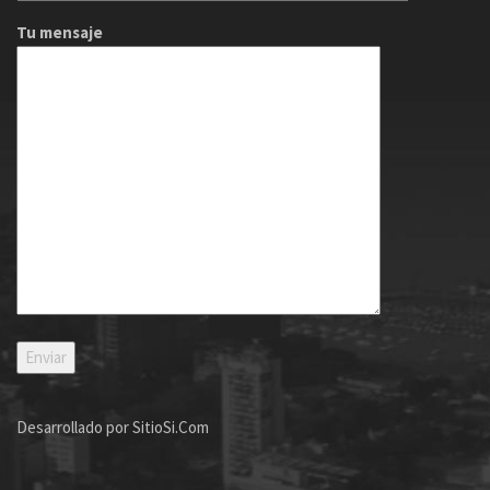
Tu mensaje
Desarrollado por
SitioSi.Com