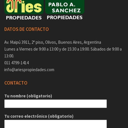
DATOS DE CONTACTO
Av. Maipú 3911, 2º piso, Olivos, Buenos Aires, Argentina
Lunes a Viernes de 9:00 a 13:00 y de 15:30 a 19:00. Sábados de 9:00 a
13:00.
011 4799-1414
info@ariespropiedades.com
CONTACTO
Tu nombre (obligatorio)
Tu correo electrónico (obligatorio)