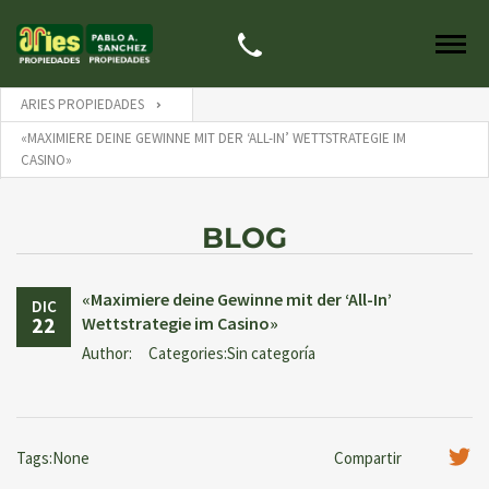
ARIES PROPIEDADES
«MAXIMIERE DEINE GEWINNE MIT DER ‘ALL-IN’ WETTSTRATEGIE IM
CASINO»
BLOG
«Maximiere deine Gewinne mit der ‘All-In’
DIC
22
Wettstrategie im Casino»
Author:
Categories:Sin categoría
Tags:None
Compartir