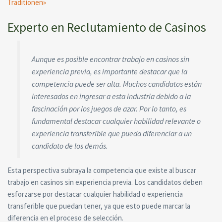
Traditionen»
Experto en Reclutamiento de Casinos
Aunque es posible encontrar trabajo en casinos sin
experiencia previa, es importante destacar que la
competencia puede ser alta. Muchos candidatos están
interesados en ingresar a esta industria debido a la
fascinación por los juegos de azar. Por lo tanto, es
fundamental destacar cualquier habilidad relevante o
experiencia transferible que pueda diferenciar a un
candidato de los demás.
Esta perspectiva subraya la competencia que existe al buscar
trabajo en casinos sin experiencia previa. Los candidatos deben
esforzarse por destacar cualquier habilidad o experiencia
transferible que puedan tener, ya que esto puede marcar la
diferencia en el proceso de selección.