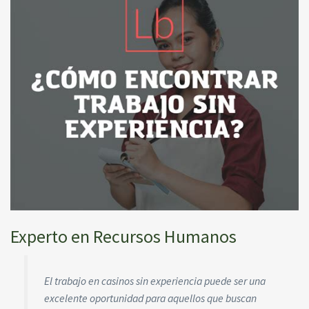
Experto en Recursos Humanos
El trabajo en casinos sin experiencia puede ser una
excelente oportunidad para aquellos que buscan