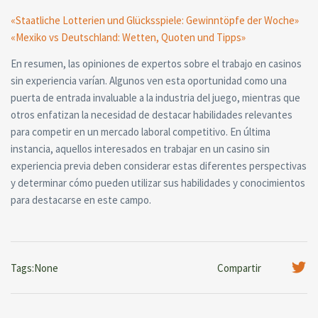
«Staatliche Lotterien und Glücksspiele: Gewinntöpfe der Woche»
«Mexiko vs Deutschland: Wetten, Quoten und Tipps»
En resumen, las opiniones de expertos sobre el trabajo en casinos
sin experiencia varían. Algunos ven esta oportunidad como una
puerta de entrada invaluable a la industria del juego, mientras que
otros enfatizan la necesidad de destacar habilidades relevantes
para competir en un mercado laboral competitivo. En última
instancia, aquellos interesados en trabajar en un casino sin
experiencia previa deben considerar estas diferentes perspectivas
y determinar cómo pueden utilizar sus habilidades y conocimientos
para destacarse en este campo.
Tags:None
Compartir