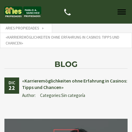
ARIES PROPIEDADES
«KARRIEREMÖGLICHKEITEN OHNE ERFAHRUNG IN CASINOS: TIPPS UND
CHANCEN»
BLOG
«Karrieremöglichkeiten ohne Erfahrung in Casinos:
DIC
22
Tipps und Chancen»
Author:
Categories:Sin categoría