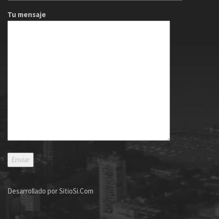
Tu mensaje
Desarrollado por
SitioSi.Com