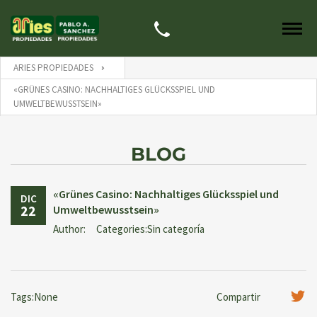
ARIES PROPIEDADES
«GRÜNES CASINO: NACHHALTIGES GLÜCKSSPIEL UND
UMWELTBEWUSSTSEIN»
BLOG
«Grünes Casino: Nachhaltiges Glücksspiel und
DIC
22
Umweltbewusstsein»
Author:
Categories:Sin categoría
Tags:None
Compartir